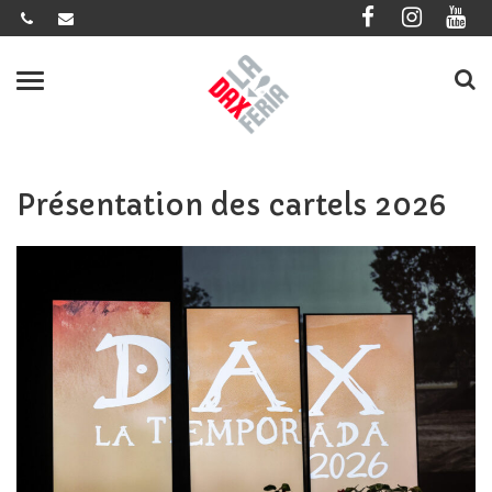
Gestion des traceurs
Dax
la
Menu
Feria
Présentation des cartels 2026